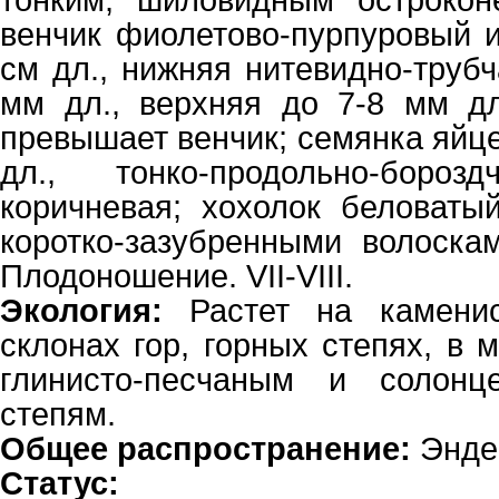
тонким, шиловидным острокон
венчик фиолетово-пурпуровый и
см дл., нижняя нитевидно-трубч
мм дл., верхняя до 7-8 мм дл
превышает венчик; семянка яйце
дл., тонко-продольно-борозд
коричневая; хохолок беловаты
коротко-зазубренными волоскам
Плодоношение. VII-VIII.
Экология:
Растет на камени
склонах гор, горных степях, в 
глинисто-песчаным и солонц
степям.
Общее распространение:
Энде
Статус: