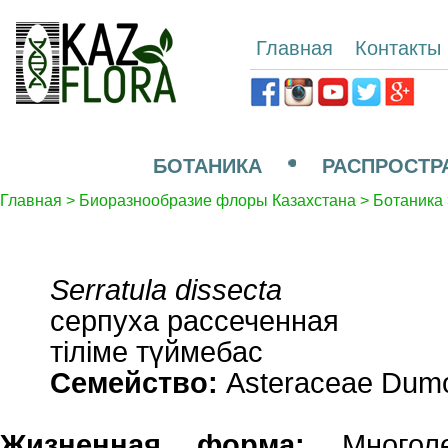
Главная
Контакты
БОТАНИКА
РАСПРОСТР
Главная
>
Биоразнообразие флоры Казахстана
>
Ботаника
Serratula dissecta
серпуха рассеченная
тіліме түймебас
Семейство:
Asteraceae Dumo
Жизненная форма:
Многоле