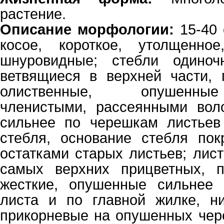
растение.
Описание морфологии:
15-40 
косое, короткое, утолщенно
шнуровидные; стебли одиноч
ветвящиеся в верхней части, 
олиственные, опушенны
членистыми, рассеянными вол
сильнее по черешкам листьев
стебля, основание стебля пок
остатками старых листьев; лис
самых верхних прицветных, пе
жесткие, опушенные сильнее
листа и по главной жилке, н
прикорневые на опушенных чере