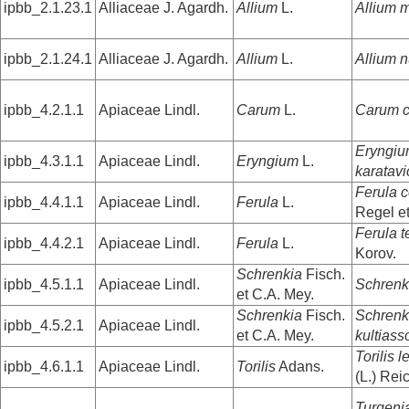
ipbb_2.1.23.1
Alliaceae J. Agardh.
Allium
L.
Allium m
ipbb_2.1.24.1
Alliaceae J. Agardh.
Allium
L.
Allium 
ipbb_4.2.1.1
Apiaceae Lindl.
Carum
L.
Carum c
Eryngi
ipbb_4.3.1.1
Apiaceae Lindl.
Eryngium
L.
karatav
Ferula c
ipbb_4.4.1.1
Apiaceae Lindl.
Ferula
L.
Regel e
Ferula t
ipbb_4.4.2.1
Apiaceae Lindl.
Ferula
L.
Korov.
Schrenkia
Fisch.
ipbb_4.5.1.1
Apiaceae Lindl.
Schrenk
et C.A. Mey.
Schrenkia
Fisch.
Schrenk
ipbb_4.5.2.1
Apiaceae Lindl.
et C.A. Mey.
kultiass
Torilis 
ipbb_4.6.1.1
Apiaceae Lindl.
Torilis
Adans.
(L.) Rei
Turgenia 