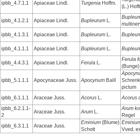
ipbb_4.7.1.1
Apiaceae Lindl.
Turgenia
Hoffm.
(L.) Hof
Bupleu
ipbb_4.1.2.1
Apiaceae Lindl.
Bupleurum
L.
multine
ipbb_4.1.3.1
Apiaceae Lindl.
Bupleurum
L.
Bupleu
ipbb_4.1.1.1
Apiaceae Lindl.
Bupleurum
L.
Bupleur
Ferula f
ipbb_4.4.3.1
Apiaceae Lindl.
Ferula
L.
(Bunge)
Apocyn
ipbb_5.1.1.1
Apocynaceae Juss.
Apocynum
Baill
Schren
pictum
ipbb_6.1.1.1
Araceae Juss.
Acorus
L.
Acorus 
ipbb_6.2.1.1-
Arum ko
Araceae Juss.
Arum
L.
2
Regel
Eminium
(Blume)
Eminium
ipbb_6.3.1.1
Araceae Juss.
Schott
Vved. ex