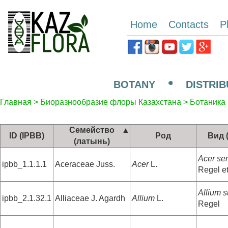
Home
Contacts
P
BOTANY
DISTRIB
Главная
>
Биоразнообразие флоры Казахстана
>
Ботаника
Семейство
ID (IPBB)
Род
Вид 
(латынь)
Acer se
ipbb_1.1.1.1
Aceraceae Juss.
Acer
L.
Regel e
Allium 
ipbb_2.1.32.1
Alliaceae J. Agardh
Allium
L.
Regel