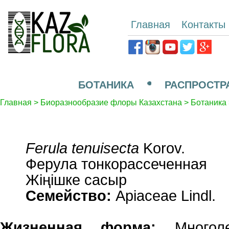
Главная
Контакты
БОТАНИКА
РАСПРОСТР
Главная
>
Биоразнообразие флоры Казахстана
>
Ботаника
Ferula tenuisecta
Korov.
Ферула тонкорассеченная
Жіңішке сасыр
Семейство:
Apiaceae Lindl.
Жизненная форма:
Многоле