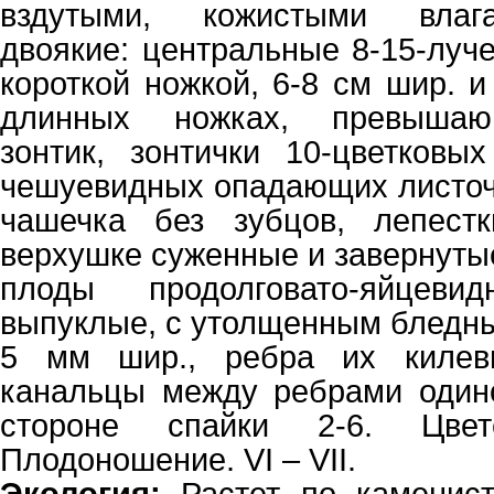
вздутыми, кожистыми влаг
двоякие: центральные 8-15-луч
короткой ножкой, 6-8 см шир. и
длинных ножках, превышаю
зонтик, зонтички 10-цветковы
чешуевидных опадающих листочк
чашечка без зубцов, лепест
верхушке суженные и завернутые 
плоды продолговато-яйцев
выпуклые, с утолщенным бледны
5 мм шир., ребра их килев
канальцы между ребрами одино
стороне спайки 2-6. Цве
Плодоношение. VI – VII.