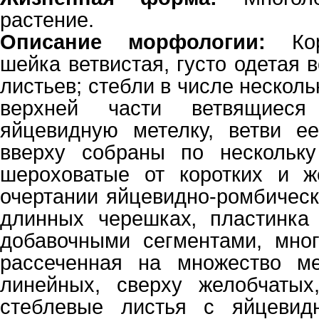
растение.
Описание морфологии:
Кор
шейка ветвистая, густо одетая
листьев; стебли в числе нескольк
верхней части ветвящиеся
яйцевидную метелку, ветви ее
вверху собраны по нескольку
шероховатые от коротких и же
очертании яйцевидно-ромбическ
длинных черешках‚ пластинка 
добавочными сегментами, мног
рассеченная на множество ме
линейных, сверху желобчатых,
стеблевые листья с яйцевидн