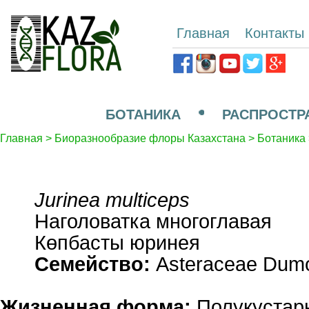
Главная
Контакты
БОТАНИКА
РАСПРОСТР
Главная
>
Биоразнообразие флоры Казахстана
>
Ботаника
Jurinea multiceps
Наголоватка многоглавая
Көпбасты юринея
Семейство:
Asteraceae Dumo
Жизненная форма:
Полукустар