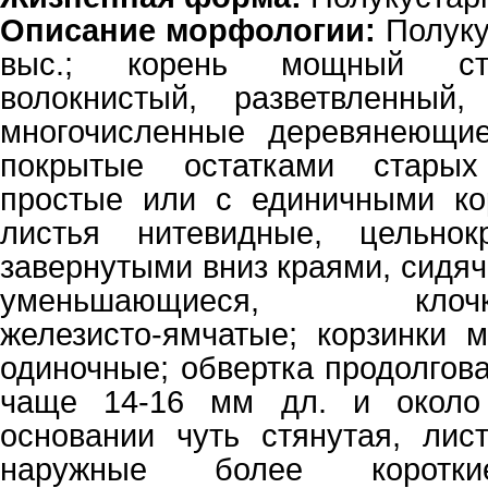
Описание морфологии:
Полуку
выс.; корень мощный сте
волокнистый, разветвленный
многочисленные деревянеющие,
покрытые остатками старых
простые или с единичными кор
листья нитевидные, цельнок
завернутыми вниз краями, сидяч
уменьшающиеся, клочкова
железисто-ямчатые; корзинки 
одиночные; обвертка продолгов
чаще 14-16 мм дл. и около
основании чуть стянутая, лис
наружные более короткие