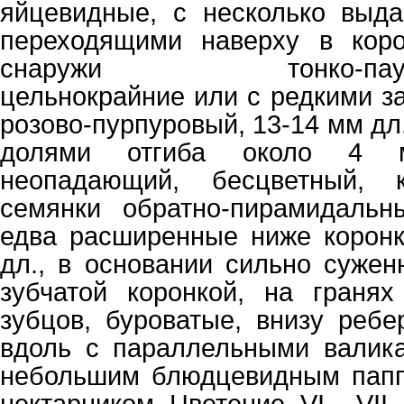
яйцевидные, с несколько выд
переходящими наверху в корот
снаружи тонко-паутини
цельнокрайние или с редкими з
розово-пурпуровый, 13-14 мм дл.
долями отгиба около 4 м
неопадающий, бесцветный, ко
семянки обратно-пирамидальны
едва расширенные ниже коронк
дл., в основании сильно сужен
зубчатой коронкой, на граня
зубцов, буроватые, внизу ребе
вдоль с параллельными валика
небольшим блюдцевидным паппо