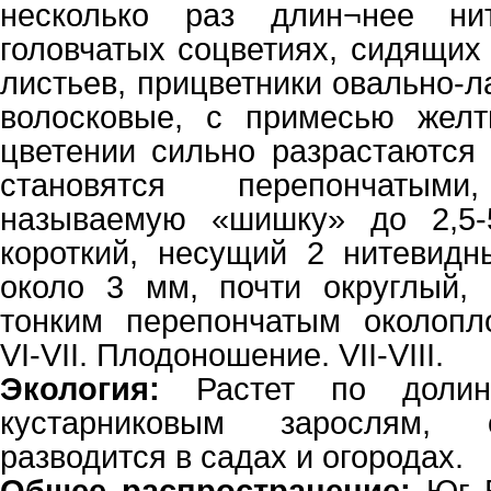
несколько раз длин¬нее ни
головчатых соцветиях, сидящих
листьев, прицветники овально-л
волосковые, с примесью желт
цветении сильно разрастаются 
становятся перепончатым
называемую «шишку» до 2,5-
короткий, несущий 2 нитевидн
около 3 мм, почти округлый, 
тонким перепончатым околопло
VI-VII. Плодоношение. VII-VIII.
Экология:
Растет по долина
кустарниковым зарослям, 
разводится в садах и огородах.