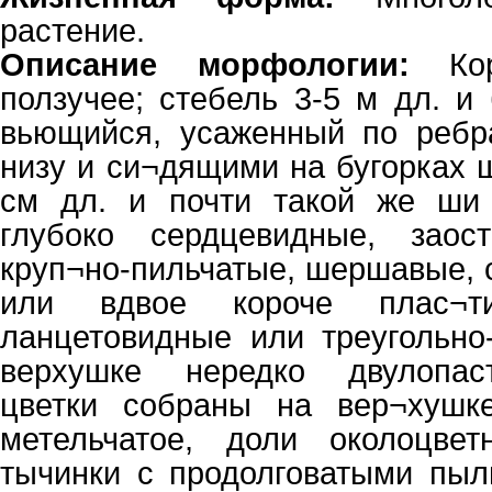
растение.
Описание морфологии:
Кор
ползучее; стебель 3-5 м дл. и
вьющийся, усаженный по реб
низу и си¬дящими на бугорках 
см дл. и почти такой же ши 
глубоко сердцевидные, заос
круп¬но-пильчатые, шершавые, 
или вдвое короче плас¬ти
ланцетовидные или треугольно
верхушке нередко двулопас
цветки собраны на вер¬хушк
метельчатое, доли околоцве
тычинки с продолговатыми пыл