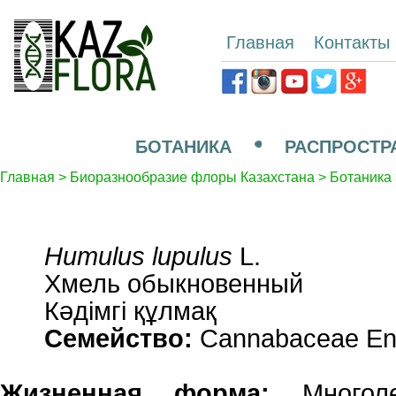
Главная
Контакты
БОТАНИКА
РАСПРОСТР
Главная
>
Биоразнообразие флоры Казахстана
>
Ботаника
Humulus lupulus
L.
Хмель обыкновенный
Кәдімгі құлмақ
Семейство:
Cannabaceae En
Жизненная форма:
Многоле