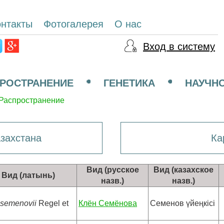
онтакты
Фотогалерея
О нас
Вход в систему
РОСТРАНЕНИЕ
ГЕНЕТИКА
НАУЧН
Распространение
захстана
Ка
Вид (русское
Вид (казахское
Вид (латынь)
назв.)
назв.)
 semenovii
Regel et
Клён Семёнова
Семенов үйеңкісі