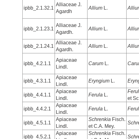
Alliaceae J.
ipbb_2.1.32.1
Allium
L.
Alli
Agardh
Alliaceae J.
ipbb_2.1.23.1
Allium
L.
Alliu
Agardh.
Alliaceae J.
ipbb_2.1.24.1
Allium
L.
Alli
Agardh.
Apiaceae
ipbb_4.2.1.1
Carum
L.
Caru
Lindl.
Apiaceae
ipbb_4.3.1.1
Eryngium
L.
Eryn
Lindl.
Apiaceae
Ferul
ipbb_4.4.1.1
Ferula
L.
Lindl.
et S
Apiaceae
ipbb_4.4.2.1
Ferula
L.
Ferul
Lindl.
Apiaceae
Schrenkia
Fisch.
ipbb_4.5.1.1
Schr
Lindl.
et C.A. Mey.
Apiaceae
Schrenkia
Fisch.
ipbb_4.5.2.1
Schre