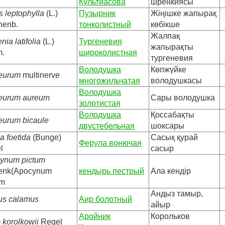
Культиасова
шренкиясы
is leptophylla
(L.)
Пузырник
Жіңішке жапырақ
henb.
тонколистный
көбікше
Жалпақ
nia latifolia
(L.)
Тургеневия
жапырақты
m.
широколистная
тургеневия
Володушка
Көпжүйке
eurum
multinerve
многожильчатая
володушкасы
Володушка
eurum aureum
Сары володушка
золотистая
Володушка
Қоссабақты
eurum bicaule
двустебельная
шоксары
a foetida
(Bunge)
Сасық қурай
Ферула вонючая
l
сасыр
ynum pictum
enk(Apocynum
кендырь пестрый
Ала кендір
um
Андыз тамыр,
us calamus
Аир болотный
айыр
Аройник
Корольков
 korolkowii
Regel