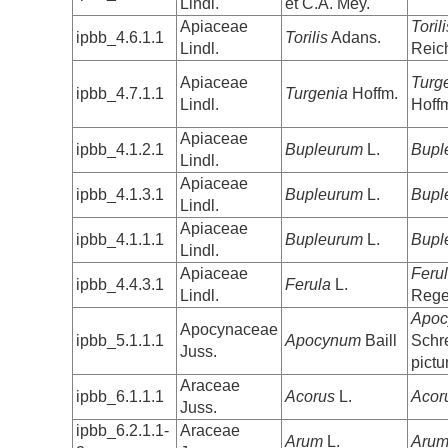
Lindl.
et C.A. Mey.
Apiaceae
Toril
ipbb_4.6.1.1
Torilis
Adans.
Lindl.
Reic
Apiaceae
Turge
ipbb_4.7.1.1
Turgenia
Hoffm.
Lindl.
Hoff
Apiaceae
ipbb_4.1.2.1
Bupleurum
L.
Bupl
Lindl.
Apiaceae
ipbb_4.1.3.1
Bupleurum
L.
Bupl
Lindl.
Apiaceae
ipbb_4.1.1.1
Bupleurum
L.
Bupl
Lindl.
Apiaceae
Ferul
ipbb_4.4.3.1
Ferula
L.
Lindl.
Rege
Apoc
Apocynaceae
ipbb_5.1.1.1
Apocynum
Baill
Schr
Juss.
pict
Araceae
ipbb_6.1.1.1
Acorus
L.
Acor
Juss.
ipbb_6.2.1.1-
Araceae
Arum
L.
Arum