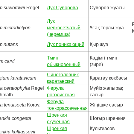
um suworowii
Regel
Лук Суворова
Суворов жуасы
Лук
m microdictyon
мелкосетчатый
Ұсақ торлы жуа
(черемша)
um nutans
Лук поникающий
Қыр жуа
Тмин
Кәдімгі тмин
m carvi
обыкновенный
(зире)
Синеголовник
gium karatavicum
Қаратау көкбасы
каратавский
a ceratophylla
Regel
Ферула
Мүйіз жапырақ
chmalh.
роголистная
сасыр
Ферула
a tenuisecta
Korov.
Жіңішке сасыр
тонкорассеченная
Шренкия
enkia congesta
Шоғыр шренкия
скученная
Шренкия
Культиасов
nkia kultiassovii