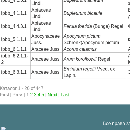
ipbb_4.1.3.1
Bupleurum aureum
Lindl.
Apiaceae
ipbb_4.1.1.1
Bupleurum bicaule
Lindl.
Apiaceae
ipbb_4.4.3.1
Ferula foetida
(Bunge) Regel
Lindl.
Apocynaceae
Apocynum pictum
ipbb_5.1.1.1
Juss.
Schrenk(Apocynum pictum
ipbb_6.1.1.1
Araceae Juss.
Acorus calamus
ipbb_6.2.1.1-
Araceae Juss.
Arum korolkowii
Regel
2
Eminium regelii
Vved. ex
ipbb_6.3.1.1
Araceae Juss.
Lapin.
Каталог 1 - 20 of 447
First | Prev. |
1
2
3
4
5
|
Next
|
Last
Все права з