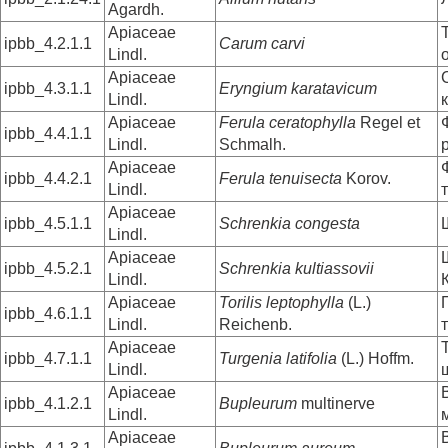
Agardh.
Apiaceae
ipbb_4.2.1.1
Carum carvi
Lindl.
Apiaceae
ipbb_4.3.1.1
Eryngium karatavicum
Lindl.
Apiaceae
Ferula ceratophylla
Regel et
ipbb_4.4.1.1
Lindl.
Schmalh.
Apiaceae
ipbb_4.4.2.1
Ferula tenuisecta
Korov.
Lindl.
Apiaceae
ipbb_4.5.1.1
Schrenkia congesta
Lindl.
Apiaceae
ipbb_4.5.2.1
Schrenkia kultiassovii
Lindl.
Apiaceae
Torilis leptophylla
(L.)
ipbb_4.6.1.1
Lindl.
Reichenb.
Apiaceae
ipbb_4.7.1.1
Turgenia latifolia
(L.) Hoffm.
Lindl.
Apiaceae
ipbb_4.1.2.1
Bupleurum
multinerve
Lindl.
Apiaceae