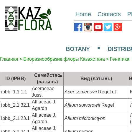
Home
Contacts
P
BOTANY
DISTRIB
Главная
>
Биоразнообразие флоры Казахстана
>
Генетика
Семейство
ID (IPBB)
Вид (латынь)
В
(латынь)
Aceraceae
ipbb_1.1.1.1
Acer semenovii
Regel et
Juss.
Alliaceae J.
ipbb_2.1.32.1
Allium suworowii
Regel
Agardh
Alliaceae J.
ipbb_2.1.23.1
Allium microdictyon
Agardh.
Alliaceae J.
ipbb_2.1.24.1
Allium nutans