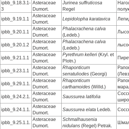
ipbb_9.18.3.1-
Asteraceae
Jurinea suffruticosa
Наго
3
Dumort.
Regel
полу
Asteraceae
ipbb_9.19.1.1
Lepidolopha karatavica
Лепи
Dumort.
Asteraceae
Phalacrachena calva
ipbb_9.20.1.1
Лысо
Dumort.
(Ledeb.)
Asteraceae
Phalacrachena calva
ipbb_9.20.1.2
лысо
Dumort.
(Ledeb.)
Asteraceae
Pyrethrum kelleri
(Kryl. et
ipbb_9.21.1.1
Пире
Dumort.
Plotn.)
Asteraceae
Rhaponticum
Рапо
ipbb_9.23.1.1
Dumort.
serratuliodes
(Georgi)
(Лев
Asteraceae
Rhaponticum
Рапо
ipbb_9.29.1.1.
Dumort.
carthamoides
(Willd.)
мара
Asteraceae
Сосс
ipbb_9.24.2.1.
Saussurea latifolia
Dumort.
широ
Asteraceae
ipbb_9.24.1.1.
Saussurea elata
Ledeb.
Сосс
Dumort.
Asteraceae
Schmalhausenia
ipbb_9.25.1.1.
Шмал
Dumort.
nidulans
(Regel) Petrak.