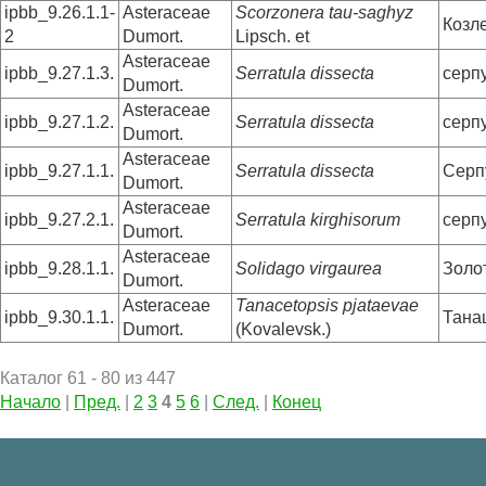
ipbb_9.26.1.1-
Asteraceae
Scorzonera tau-saghyz
Козл
2
Dumort.
Lipsch. et
Asteraceae
ipbb_9.27.1.3.
Serratula dissecta
серп
Dumort.
Asteraceae
ipbb_9.27.1.2.
Serratula dissecta
серп
Dumort.
Asteraceae
ipbb_9.27.1.1.
Serratula dissecta
Серп
Dumort.
Asteraceae
ipbb_9.27.2.1.
Serratula kirghisorum
серпу
Dumort.
Asteraceae
ipbb_9.28.1.1.
Solidago virgaurea
Золо
Dumort.
Asteraceae
Tanacetopsis pjataevae
ipbb_9.30.1.1.
Тана
Dumort.
(Kovalevsk.)
Каталог 61 - 80 из 447
Начало
|
Пред.
|
2
3
4
5
6
|
След.
|
Конец