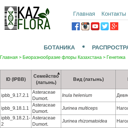
Главная
Контакты
БОТАНИКА
РАСПРОСТР
Главная
>
Биоразнообразие флоры Казахстана
>
Генетика
Семейство
ID (IPBB)
Вид (латынь)
(латынь)
Asteraceae
ipbb_9.17.2.1
Inula helenium
Девя
Dumort.
Asteraceae
ipbb_9.18.1.1
Jurinea multiceps
Наго
Dumort.
ipbb_9.18.2.1-
Asteraceae
Jurinea rhizomatoidea
Наго
2
Dumort.